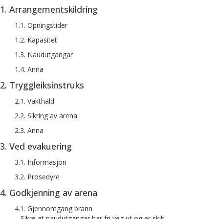
1. Arrangementskildring
1.1. Opningstider
1.2. Kapasitet
1.3. Naudutgangar
1.4. Anna
2. Tryggleiksinstruks
2.1. Vakthald
2.2. Sikring av arena
2.3. Anna
3. Ved evakuering
3.1. Informasjon
3.2. Prosedyre
4. Godkjenning av arena
4.1. Gjennomgang brann
– Sikre at naudutgangar har fri veg ut og er skilt