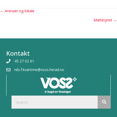
Posts
← Arenaer og lokale
Mattilsynet →
navigation
Kontakt
45 27 02 61
nils.f.kvamme@voss.herad.no