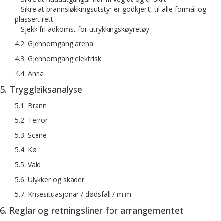
– Sikre at brannsløkkingsutstyr er godkjent, til alle formål og
plassert rett
– Sjekk fri adkomst for utrykkingskøyretøy
4.2. Gjennomgang arena
4.3. Gjennomgang elektrisk
4.4. Anna
5. Tryggleiksanalyse
5.1. Brann
5.2. Terror
5.3. Scene
5.4. Kø
5.5. Vald
5.6. Ulykker og skader
5.7. Krisesituasjonar / dødsfall / m.m.
6. Reglar og retningsliner for arrangementet