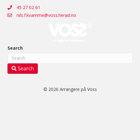
45 27 02 61
nils.f.kvamme@voss.herad.no
Search
Search
© 2026 Arrangere på Voss