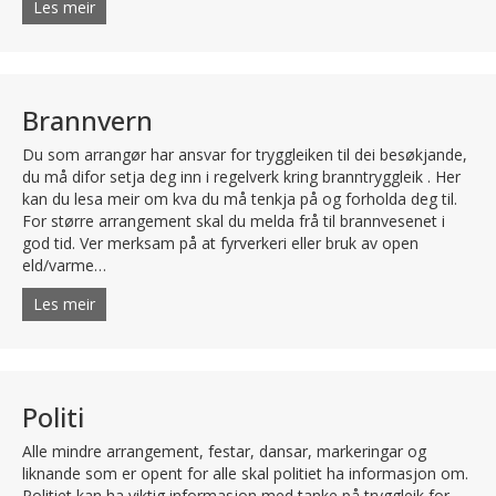
Les meir
about Forsikring
Brannvern
Du som arrangør har ansvar for tryggleiken til dei besøkjande,
du må difor setja deg inn i regelverk kring branntryggleik . Her
kan du lesa meir om kva du må tenkja på og forholda deg til.
For større arrangement skal du melda frå til brannvesenet i
god tid. Ver merksam på at fyrverkeri eller bruk av open
eld/varme…
Les meir
about Brannvern
Politi
Alle mindre arrangement, festar, dansar, markeringar og
liknande som er opent for alle skal politiet ha informasjon om.
Politiet kan ha viktig informasjon med tanke på tryggleik for