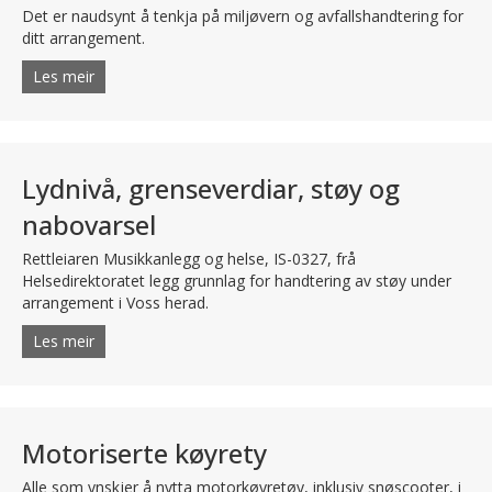
Det er naudsynt å tenkja på miljøvern og avfallshandtering for
ditt arrangement.
Les meir
about Miljø
Lydnivå, grenseverdiar, støy og
nabovarsel
Rettleiaren Musikkanlegg og helse, IS-0327, frå
Helsedirektoratet legg grunnlag for handtering av støy under
arrangement i Voss herad.
Les meir
about Lydnivå, grenseverdiar, støy og nabovarsel
Motoriserte køyrety
Alle som ynskjer å nytta motorkøyretøy, inklusiv snøscooter, i