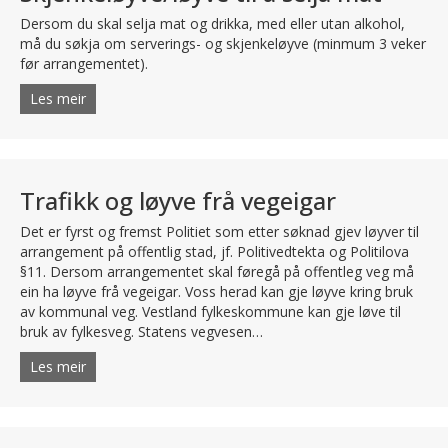
Dersom du skal selja mat og drikka, med eller utan alkohol,
må du søkja om serverings- og skjenkeløyve (minmum 3 veker
før arrangementet).
Les meir
about Skjenkeløyve/løyve til å selja mat
Trafikk og løyve frå vegeigar
Det er fyrst og fremst Politiet som etter søknad gjev løyver til
arrangement på offentlig stad, jf. Politivedtekta og Politilova
§11. Dersom arrangementet skal føregå på offentleg veg må
ein ha løyve frå vegeigar. Voss herad kan gje løyve kring bruk
av kommunal veg. Vestland fylkeskommune kan gje løve til
bruk av fylkesveg. Statens vegvesen…
Les meir
about Trafikk og løyve frå vegeigar