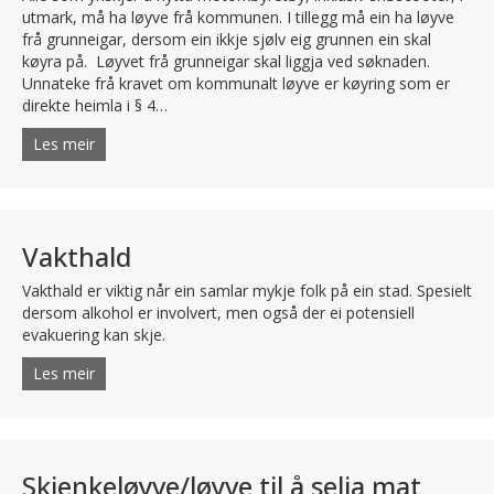
utmark, må ha løyve frå kommunen. I tillegg må ein ha løyve
frå grunneigar, dersom ein ikkje sjølv eig grunnen ein skal
køyra på. Løyvet frå grunneigar skal liggja ved søknaden.
Unnateke frå kravet om kommunalt løyve er køyring som er
direkte heimla i § 4…
Les meir
about Motoriserte køyrety
Vakthald
Vakthald er viktig når ein samlar mykje folk på ein stad. Spesielt
dersom alkohol er involvert, men også der ei potensiell
evakuering kan skje.
Les meir
about Vakthald
Skjenkeløyve/løyve til å selja mat