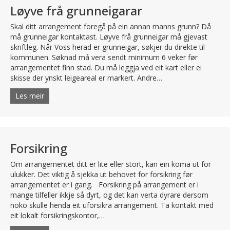
Løyve frå grunneigarar
Skal ditt arrangement foregå på ein annan manns grunn? Då
må grunneigar kontaktast. Løyve frå grunneigar må gjevast
skriftleg. Når Voss herad er grunneigar, søkjer du direkte til
kommunen. Søknad må vera sendt minimum 6 veker før
arrangementet finn stad. Du må leggja ved eit kart eller ei
skisse der ynskt leigeareal er markert. Andre…
Les meir
about Løyve frå grunneigarar
Forsikring
Om arrangementet ditt er lite eller stort, kan ein koma ut for
ulukker. Det viktig å sjekka ut behovet for forsikring før
arrangementet er i gang. Forsikring på arrangement er i
mange tilfeller ikkje så dyrt, og det kan verta dyrare dersom
noko skulle henda eit uforsikra arrangement. Ta kontakt med
eit lokalt forsikringskontor,…